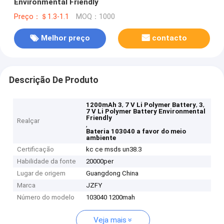
Environmental Friendly
Preço：＄1.3-1.1
MOQ：1000
Melhor preço
contacto
Descrição De Produto
,
,
,
1200mAh 3
7 V Li Polymer Battery
3
7 V Li Polymer Battery Environmental
Friendly
Realçar
,
Bateria 103040 a favor do meio
ambiente
Certificação
kc ce msds un38.3
Habilidade da fonte
20000per
Lugar de origem
Guangdong China
Marca
JZFY
Número do modelo
103040 1200mah
Veja mais