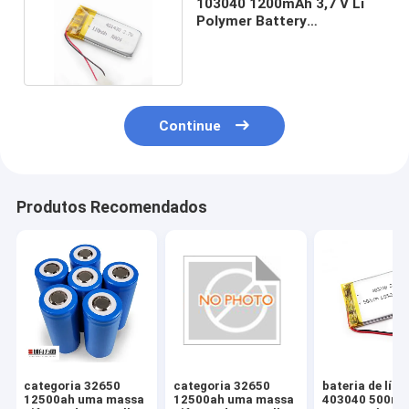
103040 1200mAh 3,7 V Li
Polymer Battery
Environmental Friendly
Continue
Produtos Recomendados
categoria 32650
categoria 32650
bateria de lítio
12500ah uma massa
12500ah uma massa
403040 500m